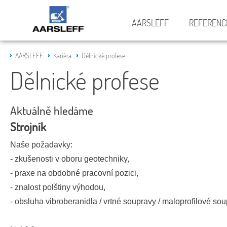
AARSLEFF
REFERENC
AARSLEFF
Kariéra
Dělnické profese
Dělnické profese
Aktuálně hledáme
Strojník
Naše požadavky:
- zkušenosti v oboru geotechniky,
- praxe na obdobné pracovní pozici,
- znalost polštiny výhodou,
- obsluha vibroberanidla / vrtné soupravy / maloprofilové sou