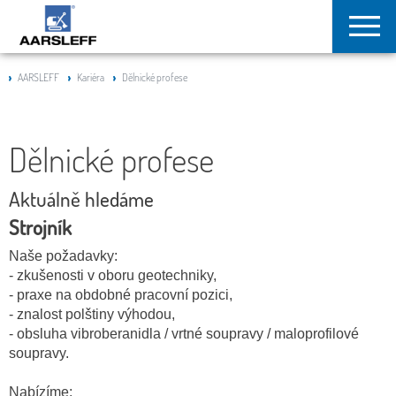
AARSLEFF
Kariéra
Dělnické profese
Dělnické profese
Aktuálně hledáme
Strojník
Naše požadavky:
- zkušenosti v oboru geotechniky,
- praxe na obdobné pracovní pozici,
- znalost polštiny výhodou,
- obsluha vibroberanidla / vrtné soupravy / maloprofilové
soupravy.
Nabízíme: